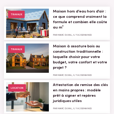
Maison hors d’eau hors d’air :
TRAVAUX
ce que comprend vraiment la
formule et combien elle coûte
au m²
PAR MARC DUVAL, IL Y A 2 SEMAINES
Maison à ossature bois ou
TRAVAUX
construction traditionnelle :
laquelle choisir pour votre
budget, votre confort et votre
projet ?
PAR MARC DUVAL, IL Y A 2 SEMAINES
Attestation de remise des clés
LOCATION
en mains propres : modèle
prêt à signer et repères
juridiques utiles
PAR MARC DUVAL, IL Y A 2 SEMAINES