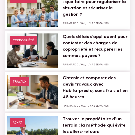
: que faire pour régulariser la
situation et sécuriser la
gestion ?
PAR MARC DUVAL, IL Y A 3 SEMAINES
Quels délais s’appliquent pour
COPROPRIÉTÉ
contester des charges de
copropriété et récupérer les
sommes payées ?
PAR MARC DUVAL, IL Y A 3 SEMAINES
Obtenir et comparer des
TRAVAUX
devis travaux avec
Habitatpresto, sans frais et en
48 heures
PAR MARC DUVAL, IL Y A 3 SEMAINES
Trouver le propriétaire d’un
ACHAT
terrain : la méthode qui évite
les allers-retours