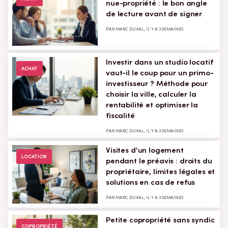
nue-propriété : le bon angle
de lecture avant de signer
PAR MARC DUVAL, IL Y A 3 SEMAINES
Investir dans un studio locatif
ACHAT
vaut-il le coup pour un primo-
investisseur ? Méthode pour
choisir la ville, calculer la
rentabilité et optimiser la
fiscalité
PAR MARC DUVAL, IL Y A 3 SEMAINES
Visites d’un logement
LOCATION
pendant le préavis : droits du
propriétaire, limites légales et
solutions en cas de refus
PAR MARC DUVAL, IL Y A 3 SEMAINES
Petite copropriété sans syndic
COPROPRIÉTÉ