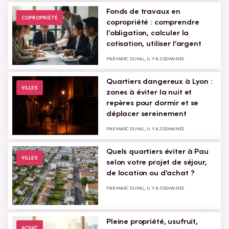
Fonds de travaux en
COPROPRIÉTÉ
copropriété : comprendre
l’obligation, calculer la
cotisation, utiliser l’argent
PAR MARC DUVAL, IL Y A 2 SEMAINES
Quartiers dangereux à Lyon :
VILLES
zones à éviter la nuit et
repères pour dormir et se
déplacer sereinement
PAR MARC DUVAL, IL Y A 2 SEMAINES
Quels quartiers éviter à Pau
VILLES
selon votre projet de séjour,
de location ou d’achat ?
PAR MARC DUVAL, IL Y A 3 SEMAINES
Pleine propriété, usufruit,
ACHAT