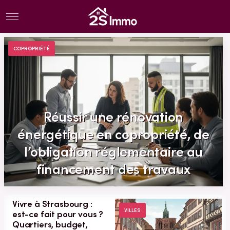
Menu
COPROPRIÉTÉ
Réussir une rénovation
énergétique en copropriété, de
l’obligation réglementaire au
financement des travaux
Vivre à Strasbourg :
VILLES
est-ce fait pour vous ?
Quartiers, budget,