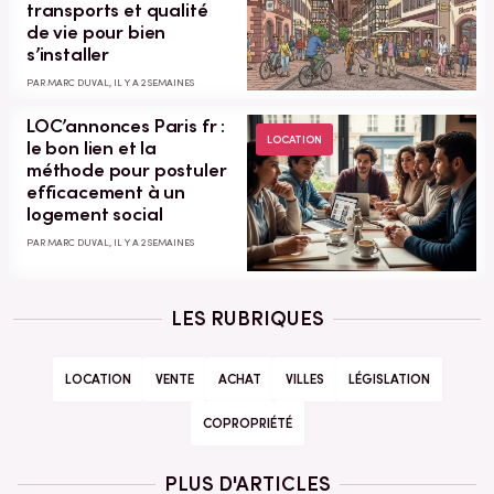
transports et qualité
de vie pour bien
s’installer
PAR MARC DUVAL, IL Y A 2 SEMAINES
LOC’annonces Paris fr :
LOCATION
le bon lien et la
méthode pour postuler
efficacement à un
logement social
PAR MARC DUVAL, IL Y A 2 SEMAINES
LES RUBRIQUES
LOCATION
VENTE
ACHAT
VILLES
LÉGISLATION
COPROPRIÉTÉ
PLUS D'ARTICLES